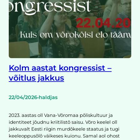
Kolm aastat kongressist –
võitlus jakkus
22/04/2026
haldjas
•
2023. aastas oll Vana-Võromaa põliskultuur ja
identiteet jõudnu kriitilistõ saisu. Võro keelel oll
jakkuvalt Eesti riigin murdõkeele staatus ja tugi
keeleoppusõlõ väikeses kuionu. Samal aol ohost