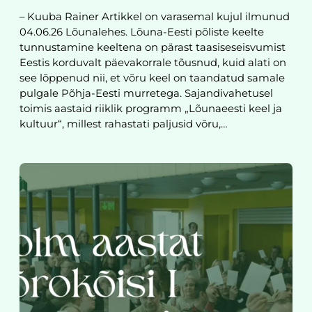
– Kuuba Rainer Artikkel on varasemal kujul ilmunud
04.06.26 Lõunalehes. Lõuna-Eesti põliste keelte
tunnustamine keeltena on pärast taasiseseisvumist
Eestis korduvalt päevakorrale tõusnud, kuid alati on
see lõppenud nii, et võru keel on taandatud samale
pulgale Põhja-Eesti murretega. Sajandivahetusel
toimis aastaid riiklik programm „Lõunaeesti keel ja
kultuur“, millest rahastati paljusid võru,…