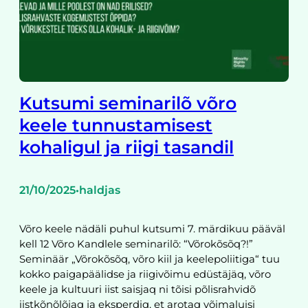
Kutsumi seminarilõ võro
keele tunnustamisest
kohaligul ja riigi tasandil
21/10/2025
haldjas
•
Võro keele nädäli puhul kutsumi 7. märdikuu pääväl
kell 12 Võro Kandlele seminarilõ: “Võrokõsõq?!”
Seminäär „Võrokõsõq, võro kiil ja keelepoliitiga“ tuu
kokko paigapäälidse ja riigivõimu edüstäjäq, võro
keele ja kultuuri iist saisjaq ni tõisi põlisrahvidõ
iistkõnõlõjaq ja eksperdiq, et arotaq võimaluisi