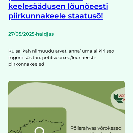
keelesäädusen lõunõeesti
piirkunnakeele staatusõ!
27/05/2025
haldjas
•
Ku sa’ kah niimuudu arvat, anna’ uma allkiri seo
tugõmisõs tan: petitsioon.ee/lounaeesti-
piirkonnakeeled