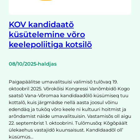
KOV kandidaatõ
küsütelemine võro
keelepoliitiga kotsilõ
08/10/2025
haldjas
•
Paigapäälitse umavalitsuisi valimisõ tulõvaq 19.
oktoobril 2025. Võrokõisi Kongressi Vanõmbidõ Kogo
saatsõ Vana-Võromaa kandidaadõlõ küsümiseq tuu
kottalõ, kuis järgmädse nellä aasta joosul võinu
edendäq ja tukõq võro keele ni kultuuri hoitmist ja
arõndamist näide umavalitsuisin. Vastamisõs oll aigu
22. septembrist 1. oktoobrini. Tulõmusõq: Kõgõpäält
ülekaehus vastajidõ kuunsaisust. Kandidaadõl oll’
küsümüs…