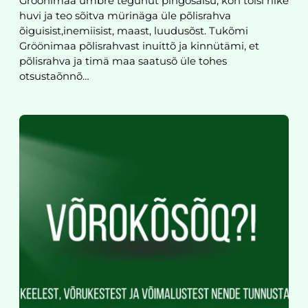
Gröönimaa ümbre tegünüt pingõsaisu, kon tõisi riike
huvi ja teo sõitva mürinäga üle põlisrahva
õiguisist,inemiisist, maast, luudusõst. Tukõmi
Gröönimaa põlisrahvast inuittõ ja kinnütämi, et
põlisrahva ja timä maa saatusõ üle tohes
otsustaõnnõ…