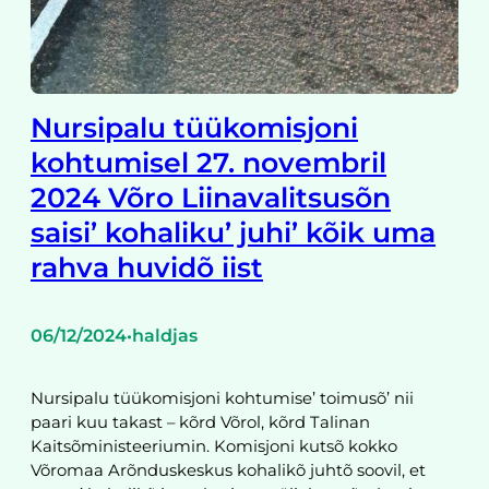
Nursipalu tüükomisjoni
kohtumisel 27. novembril
2024 Võro Liinavalitsusõn
saisi’ kohaliku’ juhi’ kõik uma
rahva huvidõ iist
06/12/2024
haldjas
•
Nursipalu tüükomisjoni kohtumise’ toimusõ’ nii
paari kuu takast – kõrd Võrol, kõrd Talinan
Kaitsõministeeriumin. Komisjoni kutsõ kokko
Võromaa Arõnduskeskus kohalikõ juhtõ soovil, et