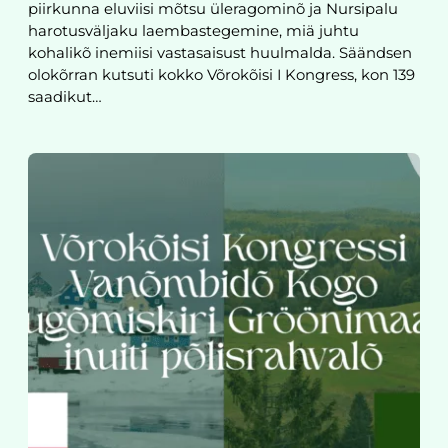
piirkunna eluviisi mõtsu üleragominõ ja Nursipalu
harotusväljaku laembastegemine, miä juhtu
kohalikõ inemiisi vastasaisust huulmalda. Säändsen
olokõrran kutsuti kokko Võrokõisi I Kongress, kon 139
saadikut…