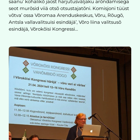
saanu’ kohalikõ jaost harjutusväljaku arõndamisega
seot murõsid viiä otsõ otsustajatõni. Komisjoni tüüst
võtva’ ossa Võromaa Arenduskeskus, Võru, Rõugõ,
Antsla vallavalitsuisi esindäjä’, Võro liina valitsusõ
esindäjä, Võrokõisi Kongressi…