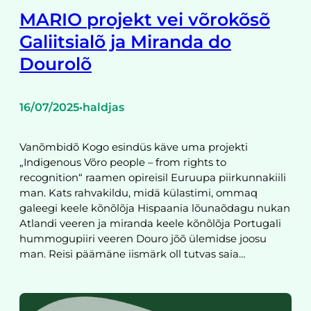
MARIO projekt vei võrokõsõ
Galiitsialõ ja Miranda do
Dourolõ
16/07/2025
haldjas
•
Vanõmbidõ Kogo esindüs käve uma projekti
„Indigenous Võro people – from rights to
recognition“ raamen opireisil Euruupa piirkunnakiili
man. Kats rahvakildu, midä külastimi, ommaq
galeegi keele kõnõlõja Hispaania lõunaõdagu nukan
Atlandi veeren ja miranda keele kõnõlõja Portugali
hummogupiiri veeren Douro jõõ ülemidse joosu
man. Reisi päämäne iismärk oll tutvas saia…