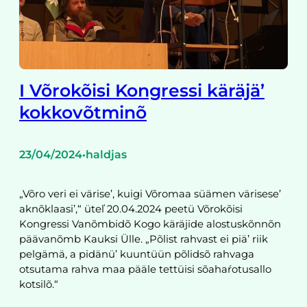
I Võrokõisi Kongressi käräjä’
kokkovõtminõ
23/04/2024
haldjas
•
„Võro veri ei värise’, kuigi Võromaa süämen värisese’
aknõklaasi’,“ üteľ 20.04.2024 peetü Võrokõisi
Kongressi Vanõmbidõ Kogo käräjide alostuskõnnõn
päävanõmb Kauksi Ülle. „Põlist rahvast ei piä’ riik
pelgämä, a pidänü’ kuuntüün põlidsõ rahvaga
otsutama rahva maa pääle tettüisi sõahaŕotusallo
kotsilõ.“