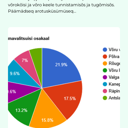
võrokõisi ja võro keele tunnistamisõs ja tugõmisõs.
Päämädseq arotusküsümüseq…