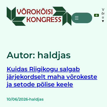
Liigu
sisu
V
õr
juurde
o
▼
Autor:
haldjas
Kuidas Riigikogu salgab
järjekordselt maha võrokeste
ja setode põlise keele
10/06/2026
haldjas
•