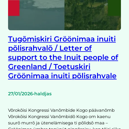
Tugõmiskiri Gröönimaa inuiti
põlisrahvalõ / Letter of
support to the Inuit people of
Greenland / Toetuskiri
Gröönimaa inuiti põlisrahvale
27/01/2026
haldjas
•
Võrokõisi Kongressi Vanõmbide Kogo päävanõmb
Võrokõisi Kongressi Vanõmbidõ Kogo om kaenu
suurõ murrõ ja ütenelämisega ti põlidsõ maa –