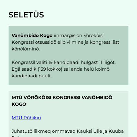
SELETÜS
Vanõmbidõ Kogo
 iinmärgis on Võrokõisi 
Kongressi otsussidõ ello viimine ja kongressi iist 
kõnõlõminõ.
Kongressil valiti 19 kandidaadi hulgast 11 liigõt. 
Egä saadik (139 kokko) sai anda helü kolmõ 
kandidaadi puult.
MTÜ VÕRÕKÕISI KONGRESSI VANÕMBIDÕ 
KOGO
MTÜ Põhikiri
Juhatusõ liikmeq ommavaq Kauksi Ülle ja Kuuba 