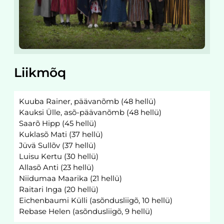
Liikmõq
Kuuba Rainer, päävanõmb (48 hellü)
Kauksi Ülle, asõ-päävanõmb (48 hellü)
Saarõ Hipp (45 hellü)
Kuklasõ Mati (37 hellü)
Jüvä Sullõv (37 hellü)
Luisu Kertu (30 hellü)
Allasõ Anti (23 hellü)
Niidumaa Maarika (21 hellü)
Raitari Inga (20 hellü)
Eichenbaumi Külli (asõndusliigõ, 10 hellü)
Rebase Helen (asõndusliigõ, 9 hellü)