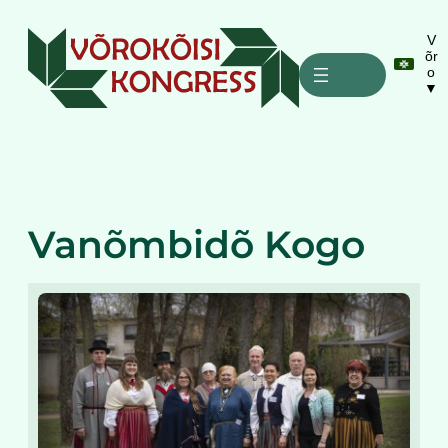
Liigu
sisu
V
õr
juurde
o
▼
Vanõmbidõ Kogo