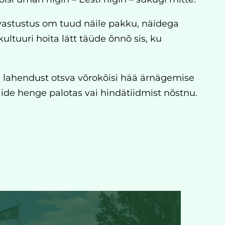
stustus om tuud näile pakku, näidega
ultuuri hoita lätt täüde õnnõ sis, ku
l lahendust otsva võrokõisi hää ärnägemise
äide henge palotas vai hindätiidmist nõstnu.