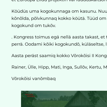
Köüdüs uma kogokunnaga om kasunu. Nuuril
kõnõlda, põlvkunnaq kokko köütä. Tüüd om viil
kogokund om tukõv.
. Kongress toimus egä nellä aasta takast, 
perrä. Oodami kõiki kogokundõ, küläseltse, 
Aasta peräst saamiq kokko Võrokõisi II Kongr
Rainer, Ülle, Hipp, Mati, Inga, Sullõv, Kertu, M
Võrokõisi vanõmbaq