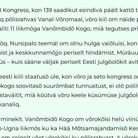
 Kongress, kon 139 saadikut esindivä päält kattõ t
põlisrahvas Vanal-Võromaal, võro kiil om näide 
 Valiti 11 liikmõga Vanõmbidõ Kogo, miä tegutses pri
q. Nursipalo teemäl om olnu hulga vaiõluisi, 
ist ja keskkunnamõjjo periselt hindämist. Müräuur
– kuis sääne väljak periselt Eesti julgõolõkit avit
esti kiili staatusõ üle, kon võro ja seto kongr
okogo soovitasõ suurõmbat tunnustust, ei olõ polii
taväitit, miä köütvä võro keele küsümüse julgõolõ
kanaliq.
minekit. Vanõmbidõ Kogo om võrokõisi helü viinü r
no-Ugria liikmõs ku ka Hää Mõtsamajandamisõ Ke
om selgelt võet võrokõisi ku põlisrahvast. A võrokõi