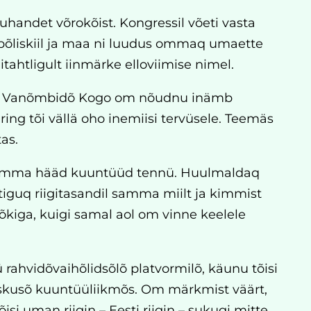
uhandet võrokõist. Kongressil võeti vasta
põliskiil ja maa ni luudus ommaq umaette
itahtligult iinmärke elloviimise nimel.
kon Vanõmbidõ Kogo om nõudnu inämb
ing tõi vällä oho inemiisi tervüsele. Teemäs
as.
ess omma hääd kuuntüüd tennü. Huulmaldaq
tiguq riigitasandil samma miilt ja kimmist
kiga, kuigi samal aol om vinne keelele
ahvidõvaihõlidsõlõ platvormilõ, käunu tõisi
skusõ kuuntüüliikmõs. Om märkmist väärt,
si uman riigin – Eesti riigin – sukugi mitte.