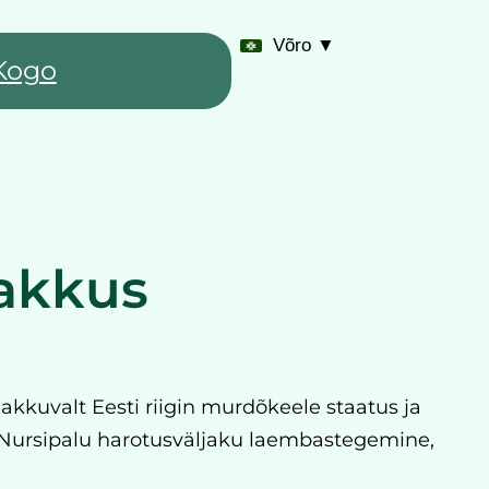
Võro ▼
Kogo
jakkus
 jakkuvalt Eesti riigin murdõkeele staatus ja
a Nursipalu harotusväljaku laembastegemine,