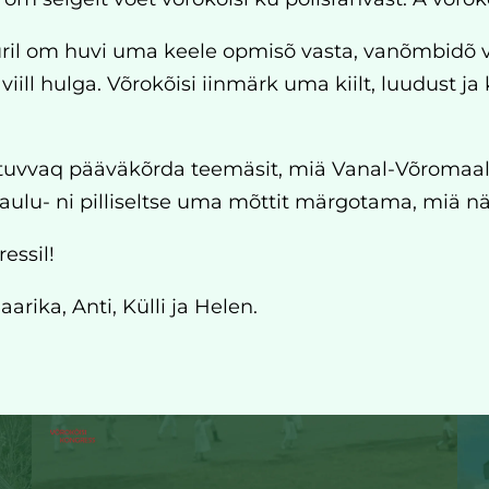
 om huvi uma keele opmisõ vasta, vanõmbidõ va
l hulga. Võrokõisi iinmärk uma kiilt, luudust ja k
et tuvvaq pääväkõrda teemäsit, miä Vanal-Võromaa
laulu- ni pilliseltse uma mõttit märgotama, miä n
essil!
aarika, Anti, Külli ja Helen.