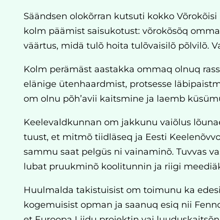
Säändsen olokõrran kutsuti kokko Võrokõisi I
kolm päämist saisukotust: võrokõsõq ommaq 
väärtus, midä tulõ hoita tulõvaisilõ põlvilõ.
Kolm perämäst aastakka ommaq olnuq rassõ
elänige ütenhaardmist, protsesse läbipaistm
om olnu põh’avii kaitsmine ja laemb küsümüs 
Keelevaldkunnan om jakkunu vaiõlus lõunae
tuust, et mitmõ tiidläseq ja Eesti Keelenõvv
sammu saat pelgüs ni vainaminõ. Tuvvas vas
lubat pruukminõ koolitunnin ja riigi meediä
Huulmalda takistuisist om toimunu ka edesi
kogemuisist opman ja saanuq esiq nii Fen
et Euroopa Liidu projektin vai luuduskaitsõn 