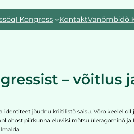
ssõq
I Kongress
Kontakt
Vanõmbidõ 
ressist – võitlus 
identiteet jõudnu kriitilistõ saisu. Võro keelel oll
aol ohost piirkunna eluviisi mõtsu üleragominõ j
ulmalda.