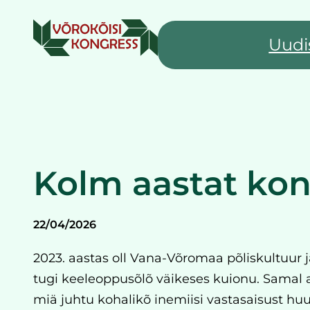
Liigu
sisu
Uudi
juurde
Kolm aastat kong
22/04/2026
2023. aastas oll Vana-Võromaa põliskultuur ja 
tugi keeleoppusõlõ väikeses kuionu. Samal 
miä juhtu kohalikõ inemiisi vastasaisust hu