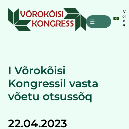
Liigu
sisu
V
õr
juurde
o
▼
I Võrokõisi
Kongressil vasta
võetu otsussõq
22.04.2023