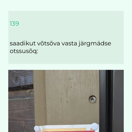
139
saadikut võtsõva vasta järgmädse
otssusõq: