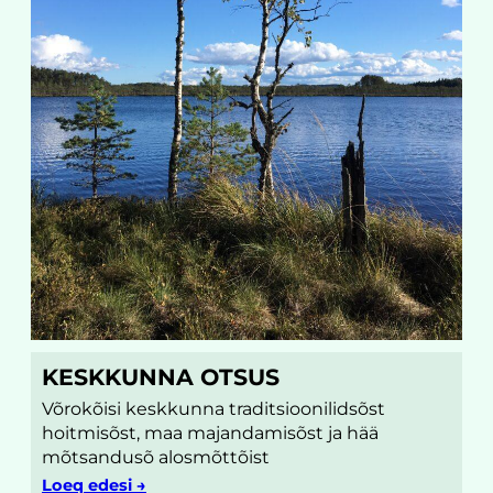
KESKKUNNA OTSUS
Võrokõisi keskkunna traditsioonilidsõst
hoitmisõst, maa majandamisõst ja hää
mõtsandusõ alosmõttõist
Loeq edesi →