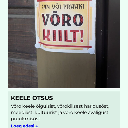
KEELE OTSUS
Võro keele õiguisist, võrokiilsest haridusõst,
meediäst, kultuurist ja võro keele avaligust
pruukmisõst
Loeq edesi →