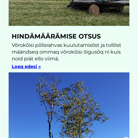
HINDÄMÄÄRÄMISE OTSUS
Võrokõisi põlisrahvas kuulutamisõst ja tollõst
määndseq ommaq võrokõisi õigusõq ni kuis
noid piät ello viimä.
Loeq edesi →