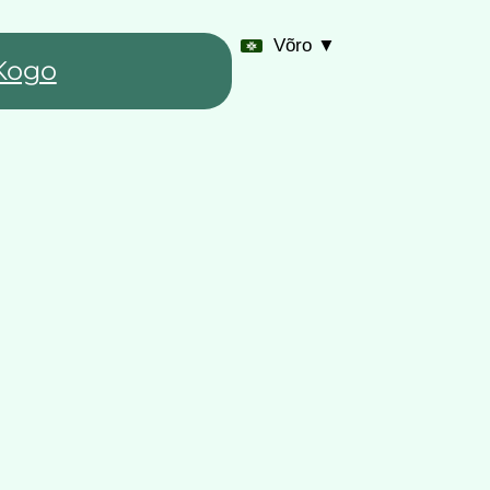
Võro ▼
Kogo