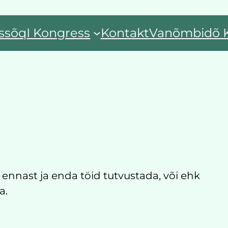
ssõq
I Kongress
Kontakt
Vanõmbidõ 
s ennast ja enda töid tutvustada, või ehk
a.