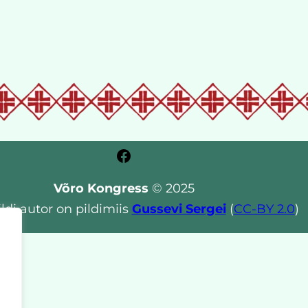
Facebook
Võro Kongress
© 2025
ldi autor on pildimiis
Gussevi Sergei
(
CC-BY 2.0
)