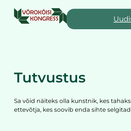
Liigu
sisu
Uudi
juurde
Tutvustus
Sa võid näiteks olla kunstnik, kes tahak
ettevõtja, kes soovib enda sihte selgitad